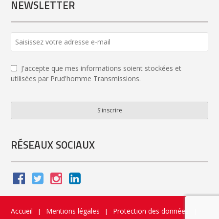
NEWSLETTER
J'accepte que mes informations soient stockées et
utilisées par Prud'homme Transmissions.
S'inscrire
Business
Email
*
RÉSEAUX SOCIAUX
Accueil
Mentions légales
Protection des données
|
|
|