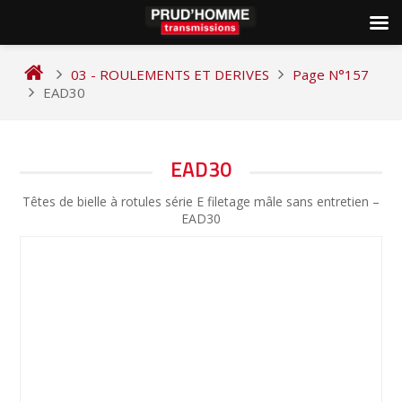
Skip
to
03 - ROULEMENTS ET DERIVES
Page N°157
content
EAD30
NAVIGATION
EAD30
DE
Têtes de bielle à rotules série E filetage mâle sans entretien –
L’ARTICLE
EAD30