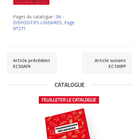
Ajouter au panier
de
EC50CA
Pages du catalogue :
06 -
DISPOSITIFS LINEAIRES
,
Page
N°271
Article précédent
Article suivant
EC50AFK
EC100PF
CATALOGUE