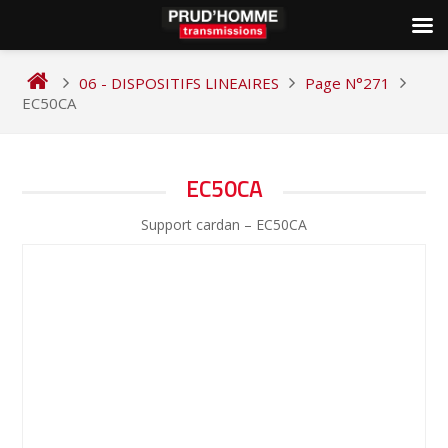
Skip
to
06 - DISPOSITIFS LINEAIRES
Page N°271
content
EC50CA
NAVIGATION
EC50CA
DE
Support cardan – EC50CA
L’ARTICLE