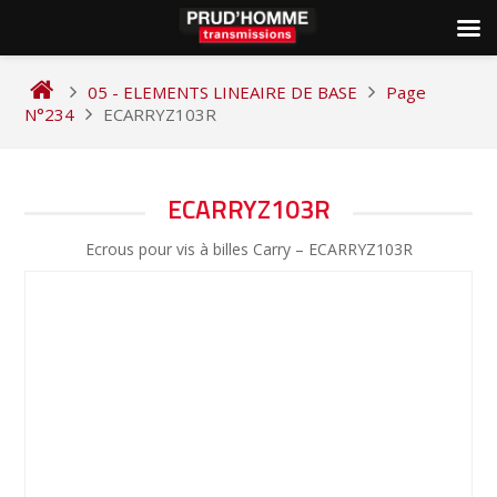
Skip
to
05 - ELEMENTS LINEAIRE DE BASE
Page
content
N°234
ECARRYZ103R
NAVIGATION
ECARRYZ103R
DE
Ecrous pour vis à billes Carry – ECARRYZ103R
L’ARTICLE