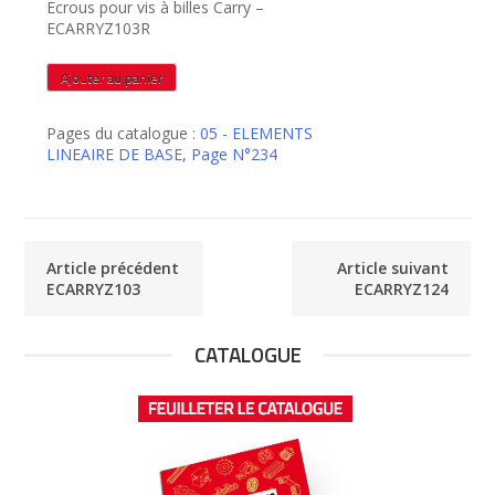
Ecrous pour vis à billes Carry –
ECARRYZ103R
quantité
Ajouter au panier
de
ECARRYZ103R
Pages du catalogue :
05 - ELEMENTS
LINEAIRE DE BASE
,
Page N°234
Article précédent
Article suivant
ECARRYZ103
ECARRYZ124
CATALOGUE