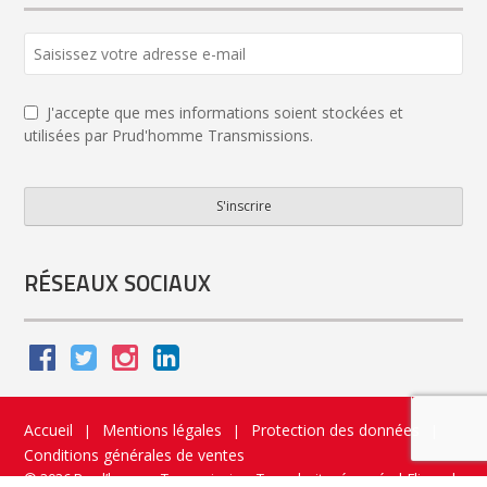
Website
URL
*
J'accepte que mes informations soient stockées et
utilisées par Prud'homme Transmissions.
S'inscrire
RÉSEAUX SOCIAUX
Accueil
Mentions légales
Protection des données
|
|
|
Conditions générales de ventes
© 2026 Prud’homme Transmission. Tous droits réservés
|
Flippad