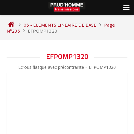
Skip
to
05 - ELEMENTS LINEAIRE DE BASE
Page
content
N°235
EFPOMP1320
NAVIGATION
EFPOMP1320
DE
Ecrous flasque avec précontrainte – EFPOMP1320
L’ARTICLE