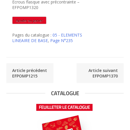
Ecrous flasque avec précontrainte –
EFPOMP1320
quantité
Ajouter au panier
de
EFPOMP1320
Pages du catalogue :
05 - ELEMENTS
LINEAIRE DE BASE
,
Page N°235
Article précédent
Article suivant
EFPOMP1215
EFPOMP1370
CATALOGUE