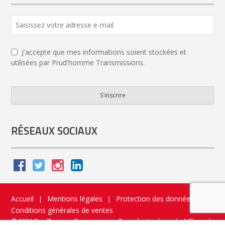
Email
*
J'accepte que mes informations soient stockées et
utilisées par Prud'homme Transmissions.
S'inscrire
RÉSEAUX SOCIAUX
Accueil
Mentions légales
Protection des données
|
|
|
Conditions générales de ventes
© 2026 Prud’homme Transmission. Tous droits réservés
|
Flippad