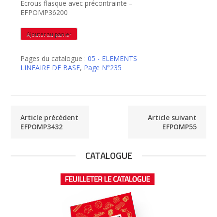
Ecrous flasque avec précontrainte –
EFPOMP36200
quantité
Ajouter au panier
de
EFPOMP3620
Pages du catalogue :
05 - ELEMENTS
LINEAIRE DE BASE
,
Page N°235
Article précédent
Article suivant
EFPOMP3432
EFPOMP55
CATALOGUE