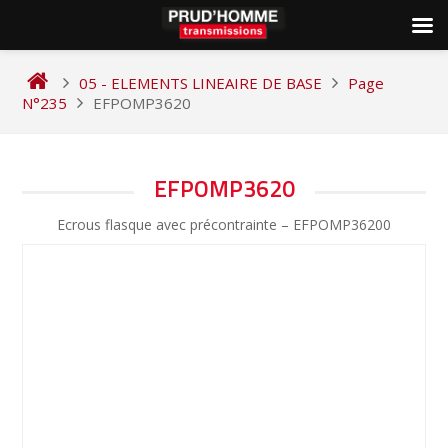
Skip
to
05 - ELEMENTS LINEAIRE DE BASE
Page
content
N°235
EFPOMP3620
NAVIGATION
EFPOMP3620
DE
Ecrous flasque avec précontrainte – EFPOMP36200
L’ARTICLE