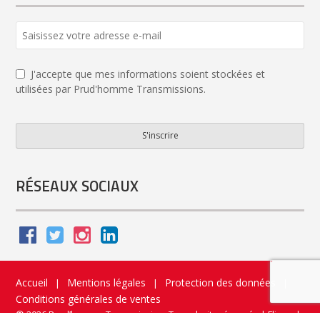
J'accepte que mes informations soient stockées et
utilisées par Prud'homme Transmissions.
S'inscrire
Email
*
RÉSEAUX SOCIAUX
Accueil
Mentions légales
Protection des données
|
|
|
Conditions générales de ventes
© 2026 Prud’homme Transmission. Tous droits réservés
|
Flippad