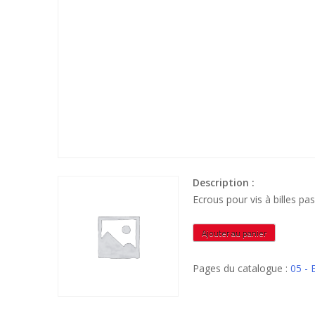
Description :
Ecrous pour vis à billes 
quantité
Ajouter au panier
de
EFPOMS1035
Pages du catalogue :
05 -