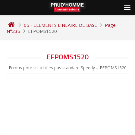
Skip
to
05 - ELEMENTS LINEAIRE DE BASE
Page
content
N°235
EFPOMS1520
NAVIGATION
EFPOMS1520
DE
Ecrous pour vis à billes pas standard Speedy – EFPOMS1520
L’ARTICLE