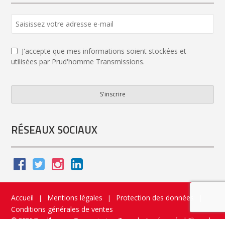
J'accepte que mes informations soient stockées et
utilisées par Prud'homme Transmissions.
S'inscrire
Your
Website
*
RÉSEAUX SOCIAUX
Accueil
Mentions légales
Protection des données
|
|
|
Conditions générales de ventes
© 2026 Prud’homme Transmission. Tous droits réservés
|
Flippad