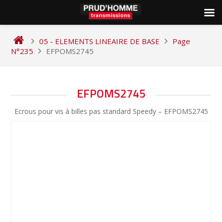
Skip
to
05 - ELEMENTS LINEAIRE DE BASE
Page
content
N°235
EFPOMS2745
NAVIGATION
EFPOMS2745
DE
Ecrous pour vis à billes pas standard Speedy – EFPOMS2745
L’ARTICLE