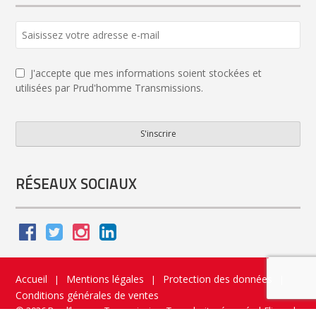
J'accepte que mes informations soient stockées et
utilisées par Prud'homme Transmissions.
S'inscrire
Phone
Number
*
RÉSEAUX SOCIAUX
Accueil
Mentions légales
Protection des données
|
|
|
Conditions générales de ventes
© 2026 Prud’homme Transmission. Tous droits réservés
|
Flippad