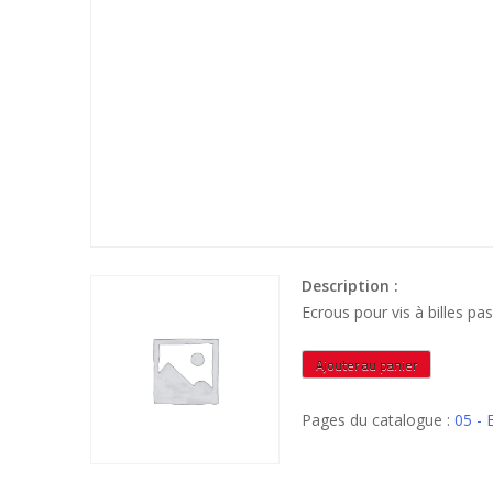
Description :
Ecrous pour vis à billes 
quantité
Ajouter au panier
de
EFPOMS3220
Pages du catalogue :
05 -