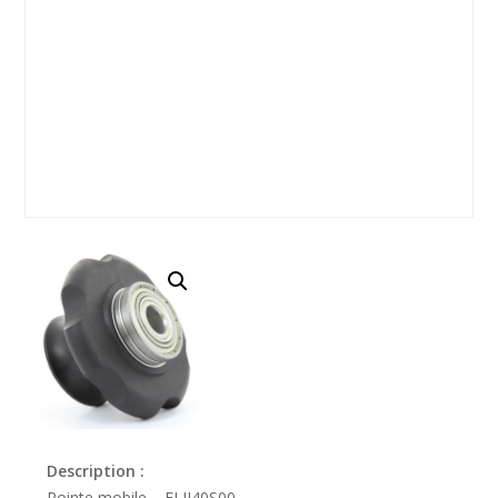
Description :
Pointe mobile – ELII40S00