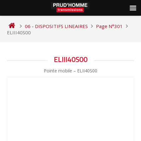
Skip
to
06 - DISPOSITIFS LINEAIRES
Page N°301
content
ELIII40S00
NAVIGATION
ELIII40S00
DE
Pointe mobile – ELII40S00
L’ARTICLE