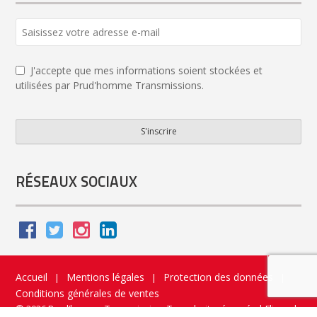
J'accepte que mes informations soient stockées et
utilisées par Prud'homme Transmissions.
S'inscrire
Website
URL
*
RÉSEAUX SOCIAUX
Accueil
Mentions légales
Protection des données
|
|
|
Conditions générales de ventes
© 2026 Prud’homme Transmission. Tous droits réservés
|
Flippad