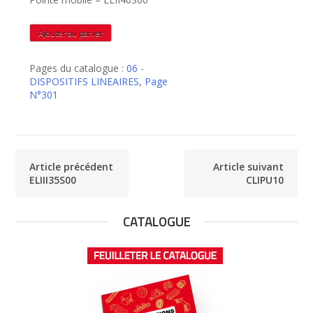
quantité
Ajouter au panier
de
ELIII40S00
Pages du catalogue :
06 -
DISPOSITIFS LINEAIRES
,
Page
N°301
Article précédent
Article suivant
ELIII35S00
CLIPU10
CATALOGUE