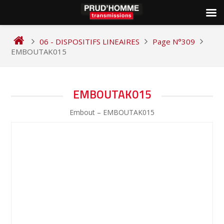
Skip
to
06 - DISPOSITIFS LINEAIRES
Page N°309
content
EMBOUTAK015
NAVIGATION
EMBOUTAK015
DE
Embout – EMBOUTAK015
L’ARTICLE