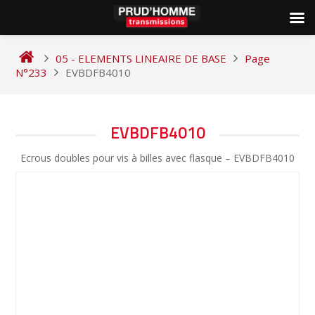
Skip
to
05 - ELEMENTS LINEAIRE DE BASE
Page
content
N°233
EVBDFB4010
NAVIGATION
EVBDFB4010
DE
Ecrous doubles pour vis à billes avec flasque – EVBDFB4010
L’ARTICLE