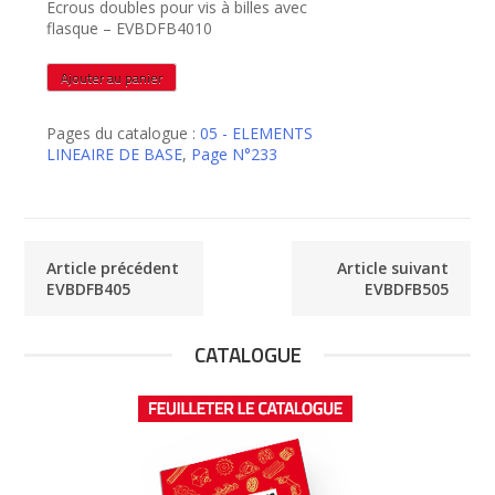
Ecrous doubles pour vis à billes avec
flasque – EVBDFB4010
quantité
Ajouter au panier
de
EVBDFB4010
Pages du catalogue :
05 - ELEMENTS
LINEAIRE DE BASE
,
Page N°233
Article précédent
Article suivant
EVBDFB405
EVBDFB505
CATALOGUE