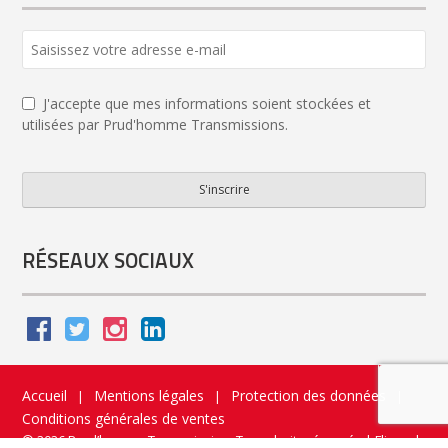
J'accepte que mes informations soient stockées et
utilisées par Prud'homme Transmissions.
S'inscrire
Email
*
RÉSEAUX SOCIAUX
Accueil
Mentions légales
Protection des données
|
|
|
Conditions générales de ventes
© 2026 Prud’homme Transmission. Tous droits réservés
|
Flippad