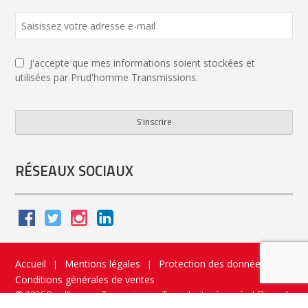
J'accepte que mes informations soient stockées et
utilisées par Prud'homme Transmissions.
S'inscrire
Your
Website
*
RÉSEAUX SOCIAUX
Accueil
Mentions légales
Protection des données
|
|
|
Conditions générales de ventes
© 2026 Prud’homme Transmission. Tous droits réservés
|
Flippad
Site web - Application catalogue interactif