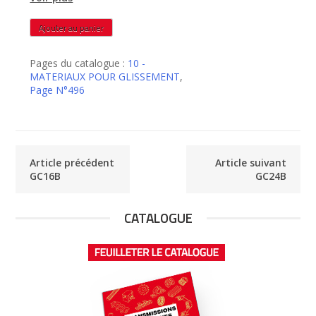
quantité
Ajouter au panier
de
GC20B
Pages du catalogue :
10 -
MATERIAUX POUR GLISSEMENT
,
Page N°496
Article précédent
Article suivant
GC16B
GC24B
CATALOGUE