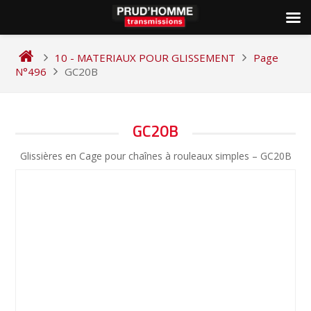
Skip
to
10 - MATERIAUX POUR GLISSEMENT
Page
content
N°496
GC20B
NAVIGATION
GC20B
DE
Glissières en Cage pour chaînes à rouleaux simples – GC20B
L’ARTICLE