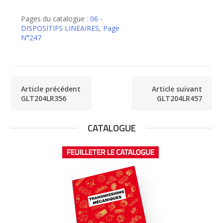
de
GLT204LR406
Pages du catalogue :
06 -
DISPOSITIFS LINEAIRES
,
Page
N°247
Article précédent
Article suivant
GLT204LR356
GLT204LR457
CATALOGUE