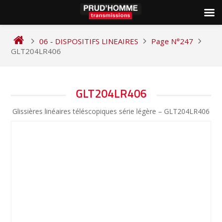
Skip
to
06 - DISPOSITIFS LINEAIRES
Page N°247
content
GLT204LR406
NAVIGATION
GLT204LR406
DE
Glissières linéaires téléscopiques série légère – GLT204LR406
L’ARTICLE