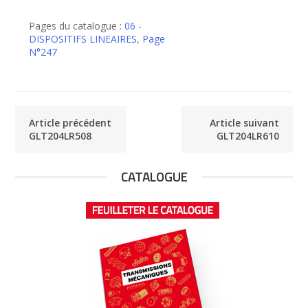
de
GLT204LR559
Pages du catalogue :
06 -
DISPOSITIFS LINEAIRES
,
Page
N°247
Article précédent
Article suivant
GLT204LR508
GLT204LR610
CATALOGUE