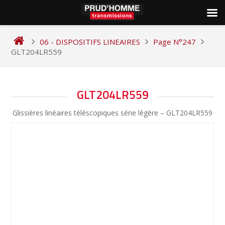
Skip
to
06 - DISPOSITIFS LINEAIRES
Page N°247
content
GLT204LR559
NAVIGATION
GLT204LR559
DE
Glissières linéaires téléscopiques série légère – GLT204LR559
L’ARTICLE