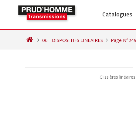
Skip
to
Catalogues
content
06 - DISPOSITIFS LINEAIRES
Page N°24
NAVIGATION
DE
Glissières linéair
L’ARTICLE