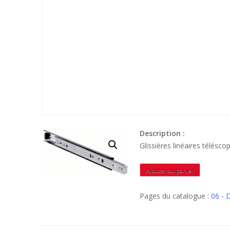
Description :
Glissières linéaires télésc
quantité
Ajouter au panier
de
GLT2132350
Pages du catalogue :
06 - 