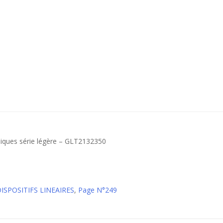
opiques série légère – GLT2132350
DISPOSITIFS LINEAIRES
,
Page N°249