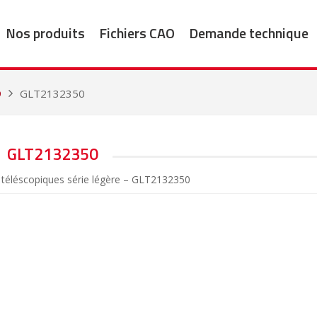
Nos produits
Fichiers CAO
Demande technique
9
GLT2132350
GLT2132350
es téléscopiques série légère – GLT2132350