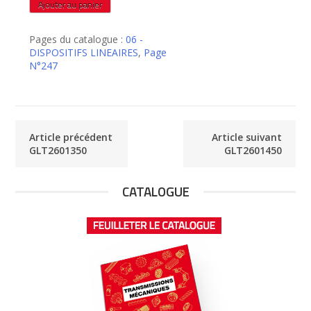
quantité
Ajouter au panier
de
GLT2601400
Pages du catalogue :
06 -
DISPOSITIFS LINEAIRES
,
Page
N°247
Article précédent
Article suivant
GLT2601350
GLT2601450
CATALOGUE