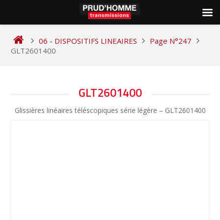
Skip
to
06 - DISPOSITIFS LINEAIRES
Page N°247
content
GLT2601400
NAVIGATION
GLT2601400
DE
Glissières linéaires téléscopiques série légère – GLT2601400
L’ARTICLE