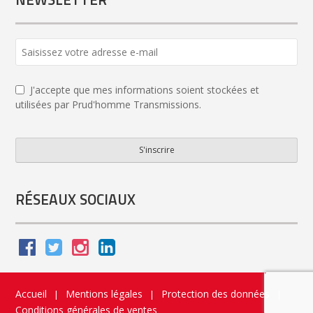
J'accepte que mes informations soient stockées et
utilisées par Prud'homme Transmissions.
S'inscrire
Phone
Number
*
RÉSEAUX SOCIAUX
Accueil
Mentions légales
Protection des données
|
|
|
Conditions générales de ventes