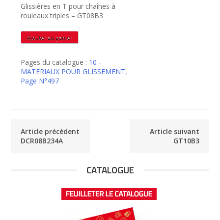
Glissières en T pour chaînes à
rouleaux triples – GT08B3
quantité
Ajouter au panier
de
GT08B3
Pages du catalogue :
10 -
MATERIAUX POUR GLISSEMENT
,
Page N°497
Article précédent
Article suivant
DCR08B234A
GT10B3
CATALOGUE