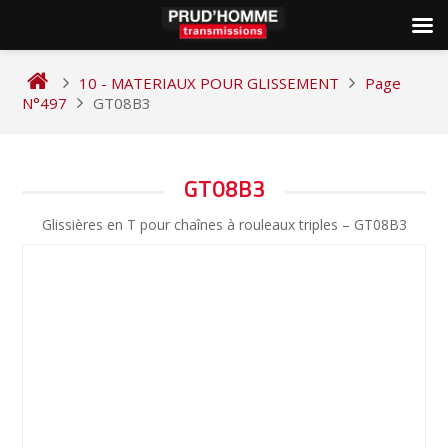
Skip
to
10 - MATERIAUX POUR GLISSEMENT
Page
content
N°497
GT08B3
NAVIGATION
GT08B3
DE
Glissières en T pour chaînes à rouleaux triples – GT08B3
L’ARTICLE