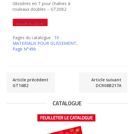
Glissières en T pour chaînes à
rouleaux doubles – GT20B2
quantité
Ajouter au panier
de
GT20B2
Pages du catalogue :
10 -
MATERIAUX POUR GLISSEMENT
,
Page N°496
Article précédent
Article suivant
GT16B2
DCR08B217A
CATALOGUE