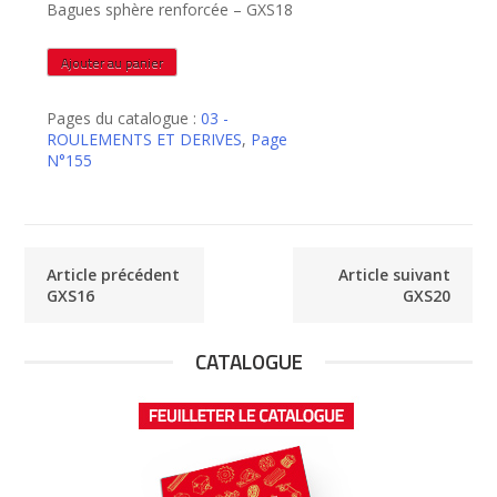
Bagues sphère renforcée – GXS18
quantité
Ajouter au panier
de
GXS18
Pages du catalogue :
03 -
ROULEMENTS ET DERIVES
,
Page
N°155
Article précédent
Article suivant
GXS16
GXS20
CATALOGUE