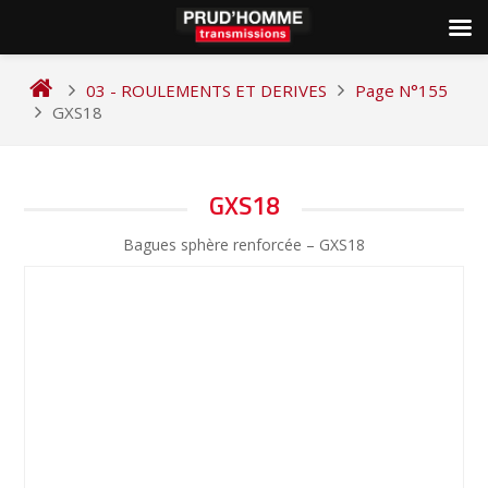
Skip
to
03 - ROULEMENTS ET DERIVES
Page N°155
content
GXS18
NAVIGATION
GXS18
DE
Bagues sphère renforcée – GXS18
L’ARTICLE