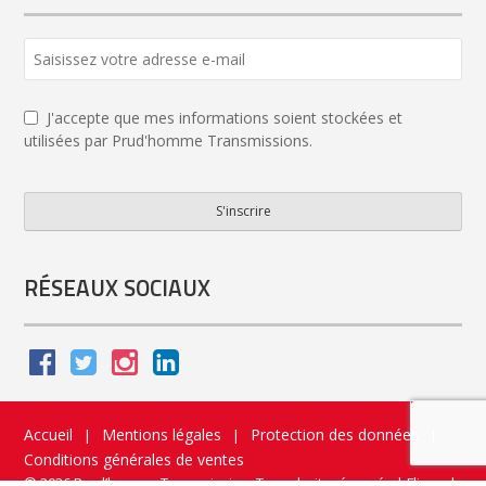
Phone
Number
*
J'accepte que mes informations soient stockées et
utilisées par Prud'homme Transmissions.
S'inscrire
RÉSEAUX SOCIAUX
Accueil
Mentions légales
Protection des données
|
|
|
Conditions générales de ventes
© 2026 Prud’homme Transmission. Tous droits réservés
|
Flippad