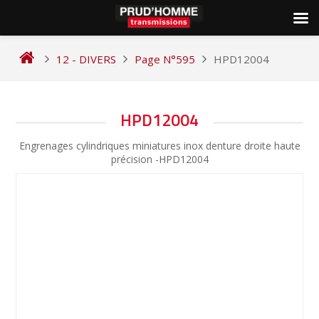
Skip
to
12 - DIVERS
Page N°595
HPD12004
content
NAVIGATION
HPD12004
DE
Engrenages cylindriques miniatures inox denture droite haute
L’ARTICLE
précision -HPD12004