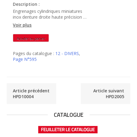
Description :
Engrenages cylindriques miniatures
inox denture droite haute précision -
HPD12004
Voir plus
quantité
Ajouter au panier
de
HPD12004
Pages du catalogue :
12 - DIVERS
,
Page N°595
Article précédent
Article suivant
HPD10004
HPD2005
CATALOGUE