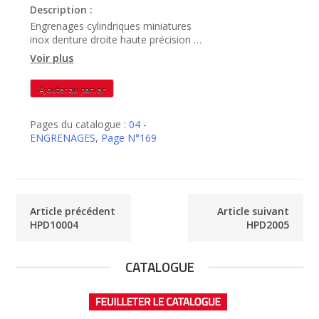
Description :
Engrenages cylindriques miniatures
inox denture droite haute précision –
HPD12004
Voir plus
quantité
Ajouter au panier
de
HPD12004
Pages du catalogue :
04 -
ENGRENAGES
,
Page N°169
Article précédent
Article suivant
HPD10004
HPD2005
CATALOGUE