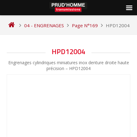
Skip
to
04 - ENGRENAGES
Page N°169
HPD12004
content
NAVIGATION
HPD12004
DE
Engrenages cylindriques miniatures inox denture droite haute
L’ARTICLE
précision – HPD12004