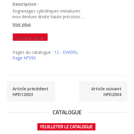
Description :
Engrenages cylindriques miniatures
inox denture droite haute précision –
HPD15003
Voir plus
quantité
Ajouter au panier
de
HPD15003
Pages du catalogue :
12 - DIVERS
,
Page N°595
Article précédent
Article suivant
HPD12003
HPD2004
CATALOGUE