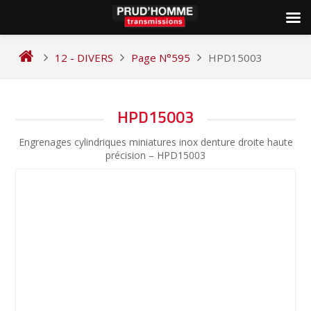
Skip
to
12 - DIVERS
Page N°595
HPD15003
content
NAVIGATION
HPD15003
DE
Engrenages cylindriques miniatures inox denture droite haute
L’ARTICLE
précision – HPD15003