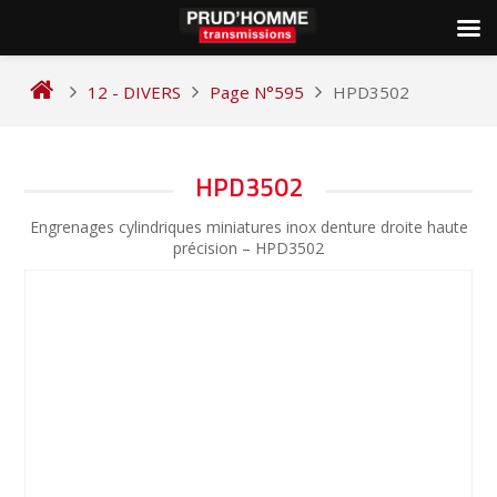
Skip
to
12 - DIVERS
Page N°595
HPD3502
content
NAVIGATION
HPD3502
DE
Engrenages cylindriques miniatures inox denture droite haute
L’ARTICLE
précision – HPD3502