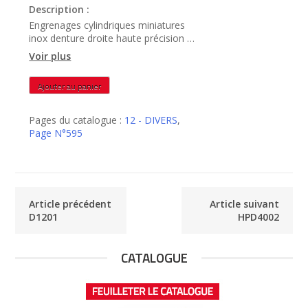
Description :
Engrenages cylindriques miniatures
inox denture droite haute précision –
HPD3502
Voir plus
quantité
Ajouter au panier
de
HPD3502
Pages du catalogue :
12 - DIVERS
,
Page N°595
Article précédent
Article suivant
D1201
HPD4002
CATALOGUE