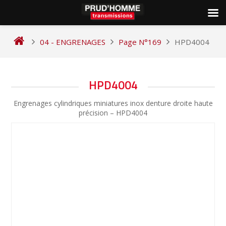
Skip
to
04 - ENGRENAGES
Page N°169
HPD4004
content
NAVIGATION
HPD4004
DE
Engrenages cylindriques miniatures inox denture droite haute
L’ARTICLE
précision – HPD4004