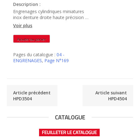
Description :
Engrenages cylindriques miniatures
inox denture droite haute précision –
HPD4004
Voir plus
quantité
Ajouter au panier
de
HPD4004
Pages du catalogue :
04 -
ENGRENAGES
,
Page N°169
Article précédent
Article suivant
HPD3504
HPD4504
CATALOGUE