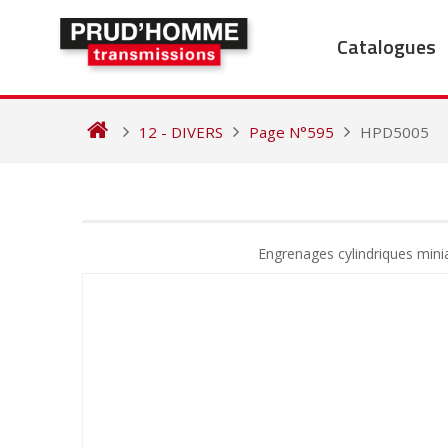
Skip
to
Catalogues
content
12 - DIVERS
Page N°595
HPD5005
NAVIGATION
DE
Engrenages cylindriques mini
L’ARTICLE