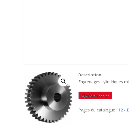
Description :
Engrenages cylindriques mi
quantité
Ajouter au panier
de
HPD5005
Pages du catalogue :
12 - 