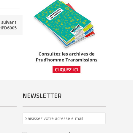
e suivant
HPD6005
NEWSLETTER
Business
Email
*