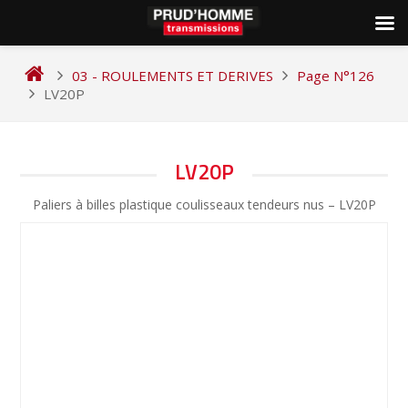
Skip
to
03 - ROULEMENTS ET DERIVES
Page N°126
content
LV20P
NAVIGATION
LV20P
DE
Paliers à billes plastique coulisseaux tendeurs nus – LV20P
L’ARTICLE