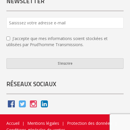
NEWSLETTER
J'accepte que mes informations soient stockées et
utilisées par Prud'homme Transmissions.
S'inscrire
Contact
Email
*
RÉSEAUX SOCIAUX
Accueil
Mentions légales
Protection des données
|
|
|
Conditions générales de ventes