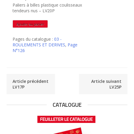
Paliers à billes plastique coulisseaux
tendeurs nus – LV20P
quantité
Ajouter au panier
de
LV20P
Pages du catalogue :
03 -
ROULEMENTS ET DERIVES
,
Page
N°126
Article précédent
Article suivant
LV17P
LV25P
CATALOGUE