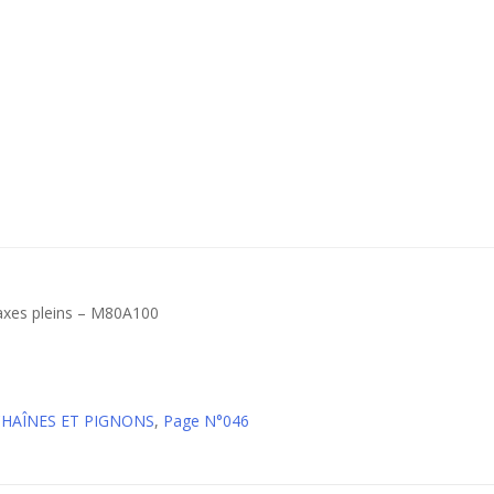
Chaîne métrique standard axes pleins – M80A100
CHAÎNES ET PIGNONS
,
Page N°046