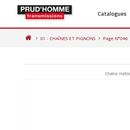
Skip
to
Catalogues
content
01 - CHAÎNES ET PIGNONS
Page N°046
NAVIGATION
DE
Chaîne métri
L’ARTICLE