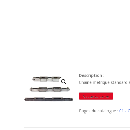
Description :
quantité
Ajouter au panier
de
M80A100
Pages du catalogue :
01 - 