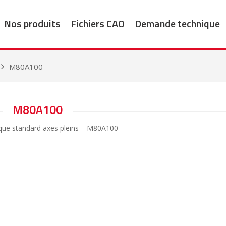
Nos produits
Fichiers CAO
Demande technique
M80A100
M80A100
que standard axes pleins – M80A100