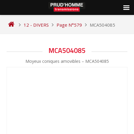
Skip
to
12 - DIVERS
Page N°579
MCA504085
content
NAVIGATION
MCA504085
DE
Moyeux coniques amovibles – MCA504085
L’ARTICLE