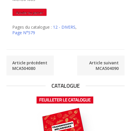
quantité
Ajouter au panier
de
MCA504085
Pages du catalogue :
12 - DIVERS
,
Page N°579
Article précédent
Article suivant
MCA504080
MCA504090
CATALOGUE