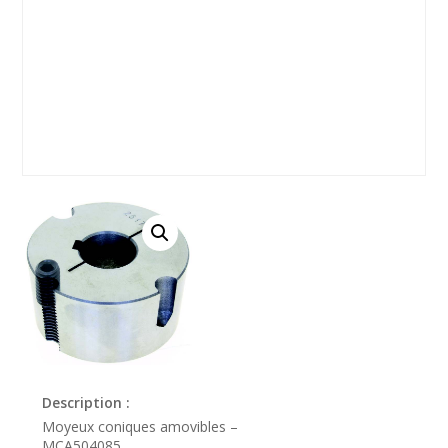
Description :
Moyeux coniques amovibles –
MCA504085