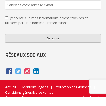
J'accepte que mes informations soient stockées et
utilisées par Prud'homme Transmissions.
S'inscrire
Company
Name
*
RÉSEAUX SOCIAUX
Accueil
Mentions légales
Protection des données
|
|
|
Conditions générales de ventes
© 2026 Prud’homme Transmission. Tous droits réservés
|
Flippad
Site web - Application catalogue interactif