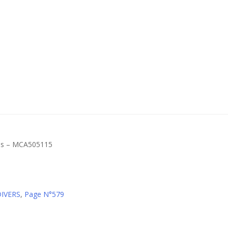
es – MCA505115
DIVERS
,
Page N°579