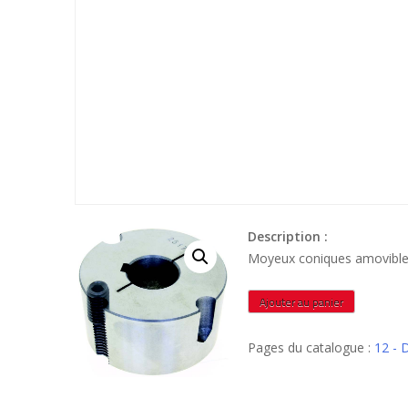
Description :
Moyeux coniques amovibl
quantité
Ajouter au panier
de
MCA505115
Pages du catalogue :
12 - 