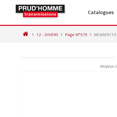
Skip
to
Catalogues
content
12 - DIVERS
Page N°579
MCA505115
NAVIGATION
DE
Moyeux c
L’ARTICLE