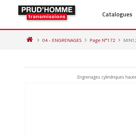
Skip
to
Catalogues
content
04 - ENGRENAGES
Page N°172
MIN1
NAVIGATION
DE
Engrenages cylindriques haut
L’ARTICLE