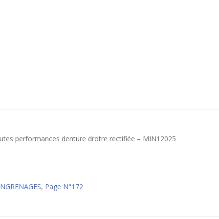
autes performances denture drotre rectifiée – MIN12025
 ENGRENAGES
,
Page N°172