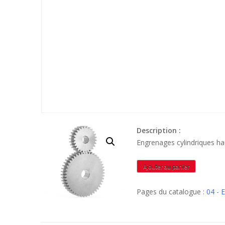
Description :
Engrenages cylindriques h
quantité
Ajouter au panier
de
MIN12025
Pages du catalogue :
04 -