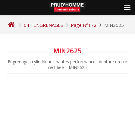
Skip
to
04 - ENGRENAGES
Page N°172
MIN2625
content
NAVIGATION
MIN2625
DE
Engrenages cylindriques hautes performances denture drotre
L’ARTICLE
rectifiée – MIN2625