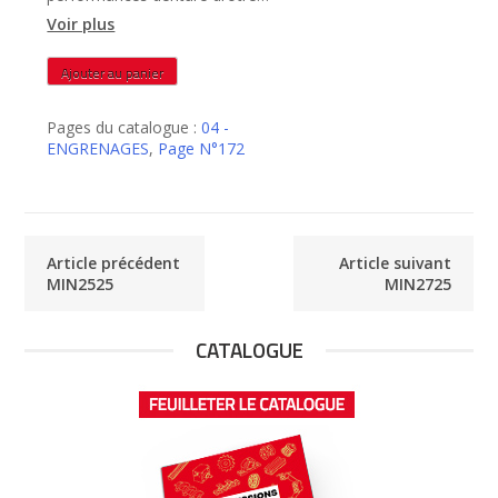
rectifiée – MIN2625
Voir plus
quantité
Ajouter au panier
de
MIN2625
Pages du catalogue :
04 -
ENGRENAGES
,
Page N°172
Article précédent
Article suivant
MIN2525
MIN2725
CATALOGUE