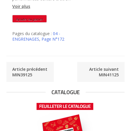
rectifiée – MIN40125
Voir plus
quantité
Ajouter au panier
de
MIN40125
Pages du catalogue :
04 -
ENGRENAGES
,
Page N°172
Article précédent
Article suivant
MIN39125
MIN41125
CATALOGUE