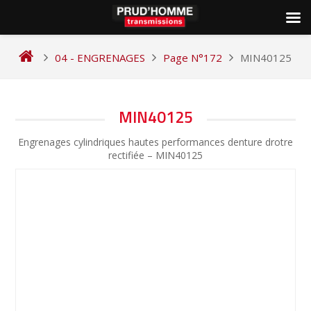
Skip
to
04 - ENGRENAGES
Page N°172
MIN40125
content
NAVIGATION
MIN40125
DE
Engrenages cylindriques hautes performances denture drotre
L’ARTICLE
rectifiée – MIN40125