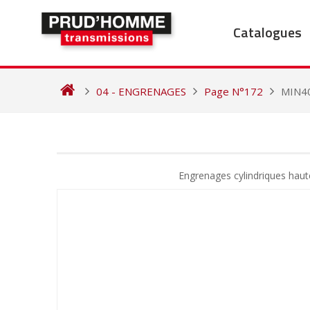
Skip
to
Catalogues
content
04 - ENGRENAGES
Page N°172
MIN4
NAVIGATION
DE
Engrenages cylindriques haut
L’ARTICLE