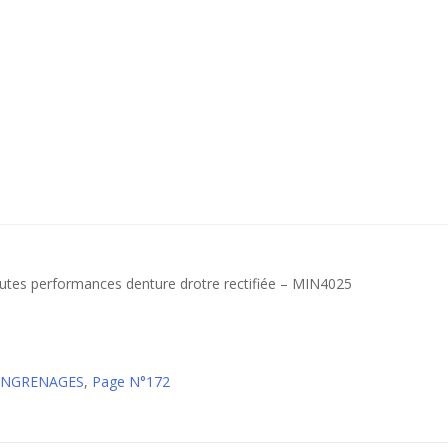
utes performances denture drotre rectifiée – MIN4025
 ENGRENAGES
,
Page N°172