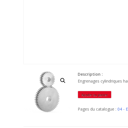
Description :
Engrenages cylindriques ha
quantité
Ajouter au panier
de
MIN4025
Pages du catalogue :
04 -