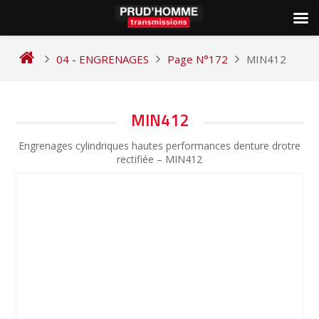
Skip
to
04 - ENGRENAGES
Page N°172
MIN412
content
NAVIGATION
MIN412
DE
Engrenages cylindriques hautes performances denture drotre
L’ARTICLE
rectifiée – MIN412