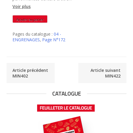
rectifiée – MIN412
Voir plus
quantité
Ajouter au panier
de
MIN412
Pages du catalogue :
04 -
ENGRENAGES
,
Page N°172
Article précédent
Article suivant
MIN402
MIN422
CATALOGUE