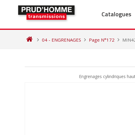
Skip
to
Catalogues
content
04 - ENGRENAGES
Page N°172
MIN4
NAVIGATION
DE
Engrenages cylindriques hau
L’ARTICLE