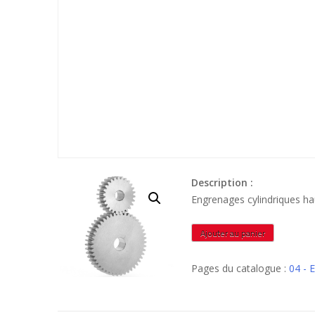
Description :
Engrenages cylindriques ha
quantité
Ajouter au panier
de
MIN423
Pages du catalogue :
04 -