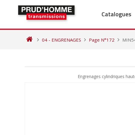
Skip
to
Catalogues
content
04 - ENGRENAGES
Page N°172
MIN5
NAVIGATION
DE
Engrenages cylindriques haut
L’ARTICLE