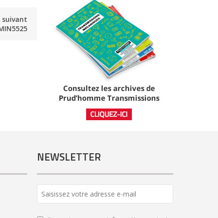
e suivant
MIN5525
NEWSLETTER
Email
Address
*