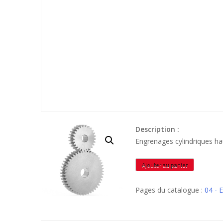
Description :
Engrenages cylindriques ha
quantité
Ajouter au panier
de
MIN5425
Pages du catalogue :
04 -