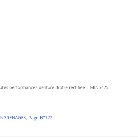
utes performances denture drotre rectifiée – MIN5425
 ENGRENAGES
,
Page N°172