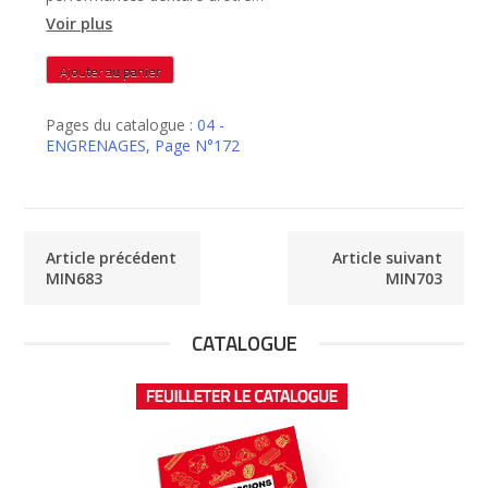
rectifiée – MIN693
Voir plus
quantité
Ajouter au panier
de
MIN693
Pages du catalogue :
04 -
ENGRENAGES
,
Page N°172
Article précédent
Article suivant
MIN683
MIN703
CATALOGUE