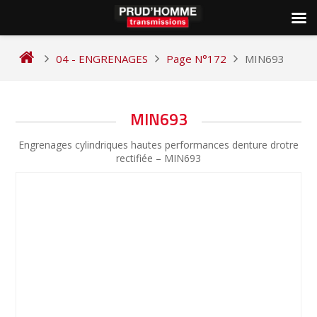
Skip
to
04 - ENGRENAGES
Page N°172
MIN693
content
NAVIGATION
MIN693
DE
Engrenages cylindriques hautes performances denture drotre
L’ARTICLE
rectifiée – MIN693