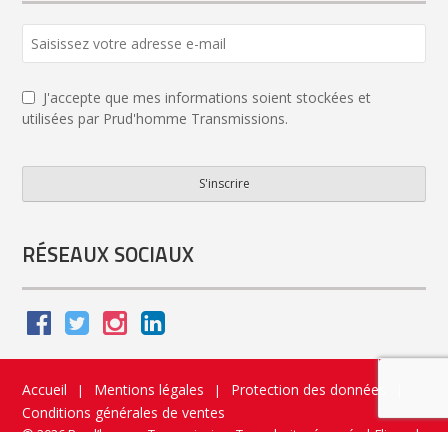
J'accepte que mes informations soient stockées et
utilisées par Prud'homme Transmissions.
S'inscrire
Company
Name
*
RÉSEAUX SOCIAUX
Accueil
Mentions légales
Protection des données
|
|
|
Conditions générales de ventes
© 2026 Prud’homme Transmission. Tous droits réservés
|
Flippad