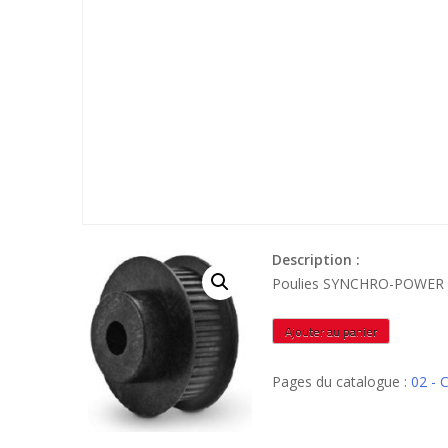
Description :
Poulies SYNCHRO-POWER
quantité
Ajouter au panier
de
P80MXL025
Pages du catalogue :
02 -