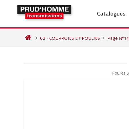
Skip
to
Catalogues
content
02 - COURROIES ET POULIES
Page N°1
NAVIGATION
DE
Poulies
L’ARTICLE