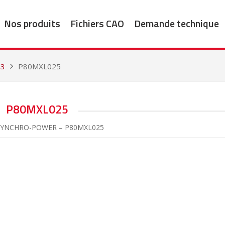
Nos produits
Fichiers CAO
Demande technique
13
P80MXL025
P80MXL025
 SYNCHRO-POWER – P80MXL025