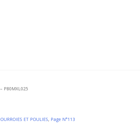
 – P80MXL025
 COURROIES ET POULIES
,
Page N°113