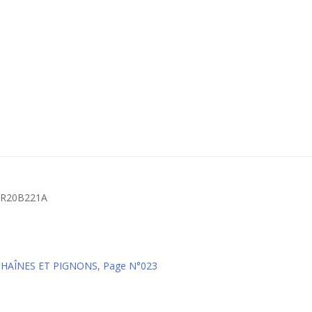
PCR20B221A
CHAÎNES ET PIGNONS
,
Page N°023