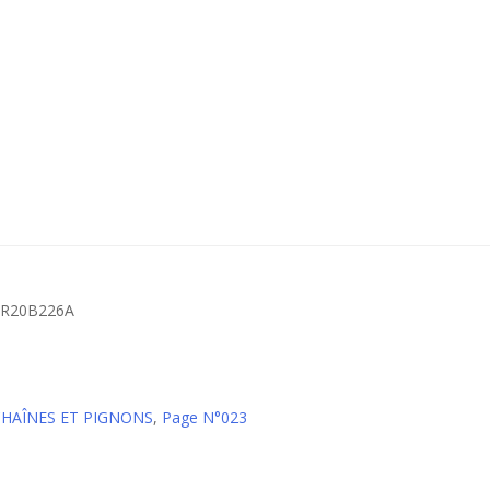
PCR20B226A
CHAÎNES ET PIGNONS
,
Page N°023