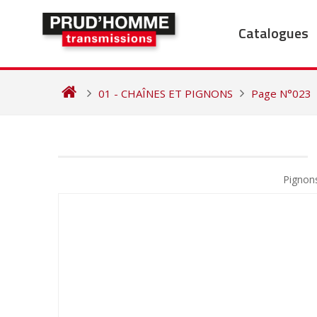
Skip
to
Catalogues
content
01 - CHAÎNES ET PIGNONS
Page N°023
NAVIGATION
DE
Pignon
L’ARTICLE