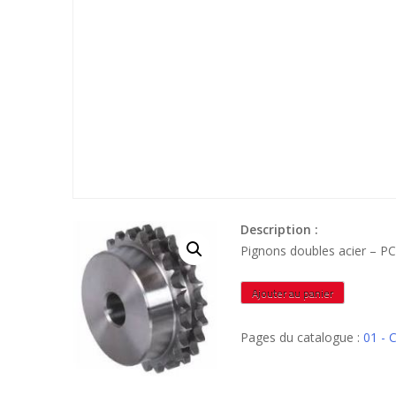
Description :
Pignons doubles acier – 
quantité
Ajouter au panier
de
PCR20B226A
Pages du catalogue :
01 - 