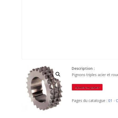
Description :
Pignons triples acier et 
quantité
Ajouter au panier
de
PCRMA08B327A
Pages du catalogue :
01 - 