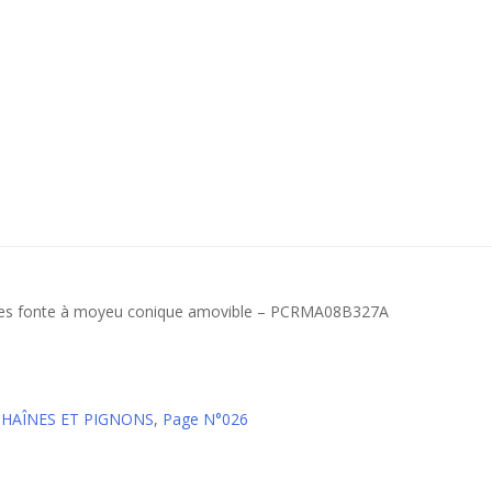
roues fonte à moyeu conique amovible – PCRMA08B327A
CHAÎNES ET PIGNONS
,
Page N°026