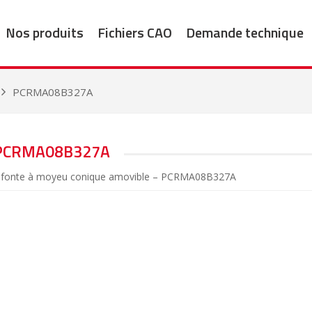
Nos produits
Fichiers CAO
Demande technique
PCRMA08B327A
PCRMA08B327A
ues fonte à moyeu conique amovible – PCRMA08B327A