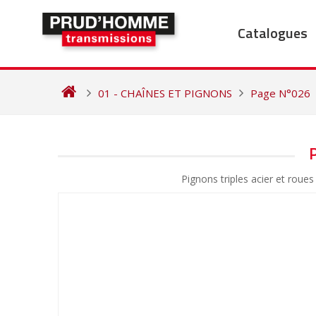
Skip
to
Catalogues
content
01 - CHAÎNES ET PIGNONS
Page N°026
NAVIGATION
DE
Pignons triples acier et ro
L’ARTICLE