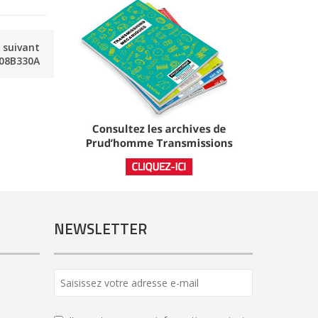
e suivant
08B330A
NEWSLETTER
Business
Email
*