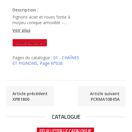
Description :
Pignons acier et roues fonte à
moyeu conique amovible –
PCRMA10B38A
Voir plus
quantité
Ajouter au panier
de
PCRMA10B38A
Pages du catalogue :
01 - CHAÎNES
ET PIGNONS
,
Page N°026
Article précédent
Article suivant
XPB1800
PCRMA10B45A
CATALOGUE