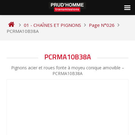
Skip
to
01 - CHAÎNES ET PIGNONS
Page N°026
content
PCRMA10B38A
NAVIGATION
PCRMA10B38A
DE
Pignons acier et roues fonte à moyeu conique amovible –
L’ARTICLE
PCRMA10B38A