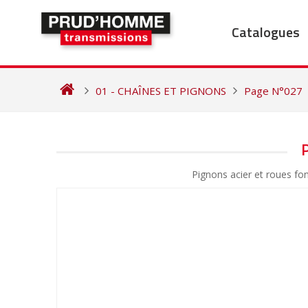
Skip
to
Catalogues
content
01 - CHAÎNES ET PIGNONS
Page N°027
NAVIGATION
DE
Pignons acier et roues 
L’ARTICLE