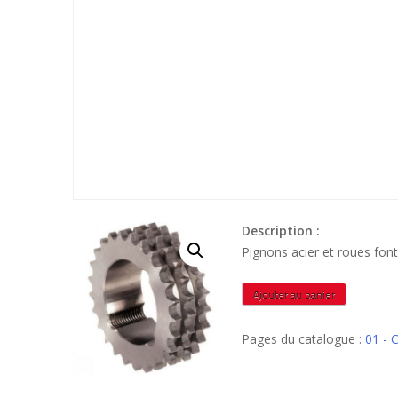
Description :
Pignons acier et roues f
quantité
Ajouter au panier
de
PCRMA12B315A
Pages du catalogue :
01 - 