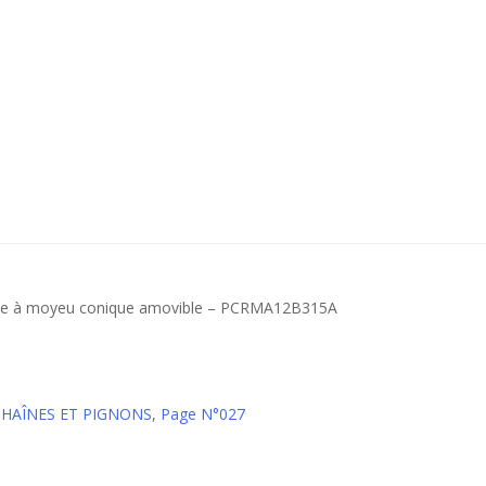
onte à moyeu conique amovible – PCRMA12B315A
CHAÎNES ET PIGNONS
,
Page N°027