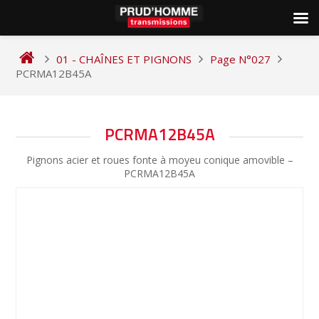
Skip
to
01 - CHAÎNES ET PIGNONS
Page N°027
content
PCRMA12B45A
NAVIGATION
PCRMA12B45A
DE
Pignons acier et roues fonte à moyeu conique amovible –
L’ARTICLE
PCRMA12B45A