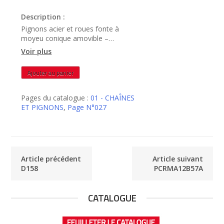
Description :
Pignons acier et roues fonte à
moyeu conique amovible –
PCRMA12B45A
Voir plus
quantité
Ajouter au panier
de
PCRMA12B45A
Pages du catalogue :
01 - CHAÎNES
ET PIGNONS
,
Page N°027
Article précédent
Article suivant
D158
PCRMA12B57A
CATALOGUE