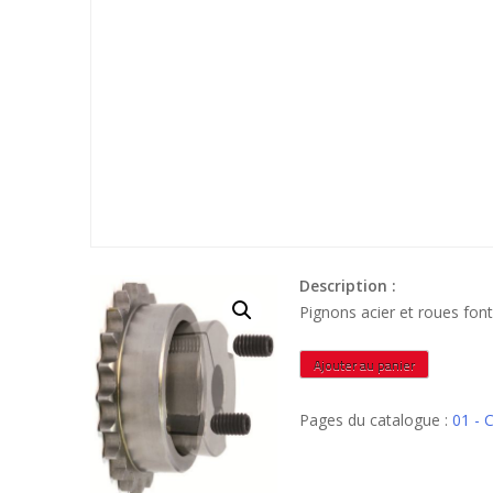
Description :
Pignons acier et roues f
quantité
Ajouter au panier
de
PCRMA16B21A
Pages du catalogue :
01 - 