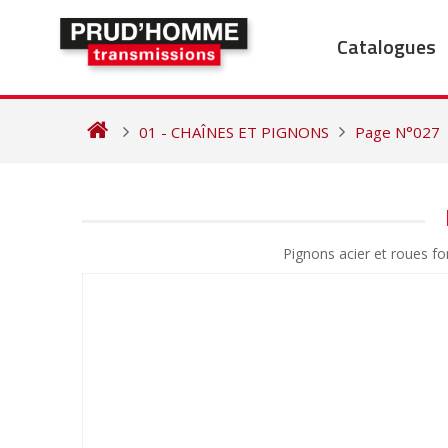
Skip
to
Catalogues
content
01 - CHAÎNES ET PIGNONS
Page N°027
NAVIGATION
DE
Pignons acier et roues 
L’ARTICLE