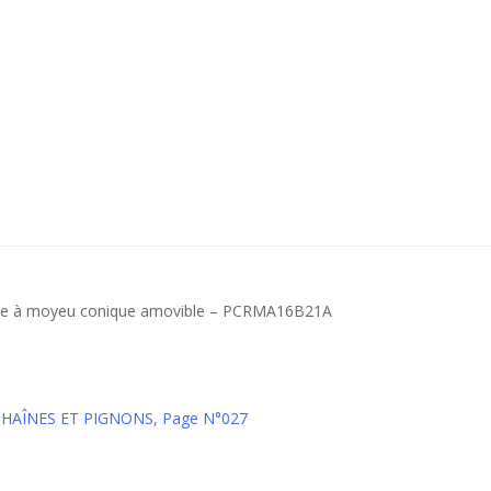
onte à moyeu conique amovible – PCRMA16B21A
CHAÎNES ET PIGNONS
,
Page N°027