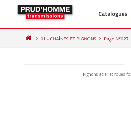
Skip
to
Catalogues
content
01 - CHAÎNES ET PIGNONS
Page N°027
NAVIGATION
DE
Pignons acier et roues 
L’ARTICLE