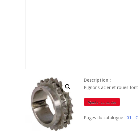
Description :
Pignons acier et roues f
quantité
Ajouter au panier
de
PCRMA20B21A
Pages du catalogue :
01 - 