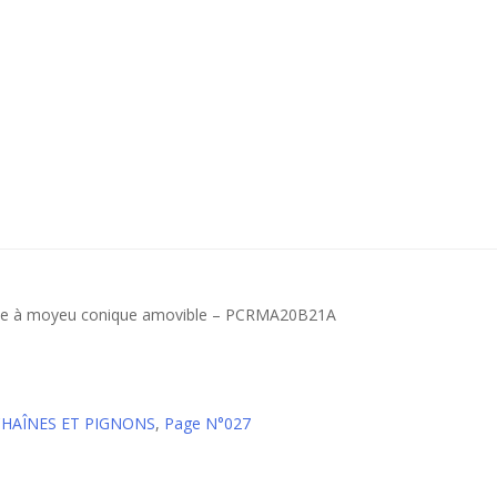
onte à moyeu conique amovible – PCRMA20B21A
CHAÎNES ET PIGNONS
,
Page N°027