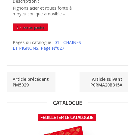
Description :
Pignons acier et roues fonte à
moyeu conique amovible –
PCRMA20B230A
quantité
Ajouter au panier
de
PCRMA20B230A
Pages du catalogue :
01 - CHAÎNES
ET PIGNONS
,
Page N°027
Article précédent
Article suivant
PM5029
PCRMA20B315A
CATALOGUE