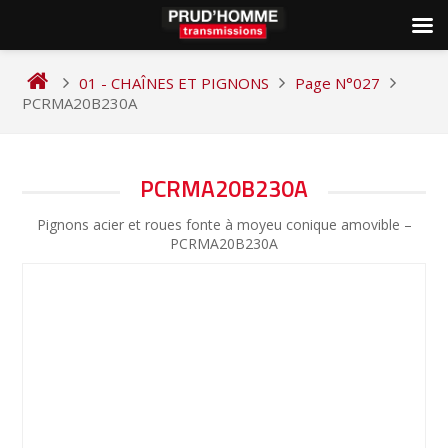
Skip
to
01 - CHAÎNES ET PIGNONS
Page N°027
content
PCRMA20B230A
NAVIGATION
PCRMA20B230A
DE
Pignons acier et roues fonte à moyeu conique amovible –
L’ARTICLE
PCRMA20B230A