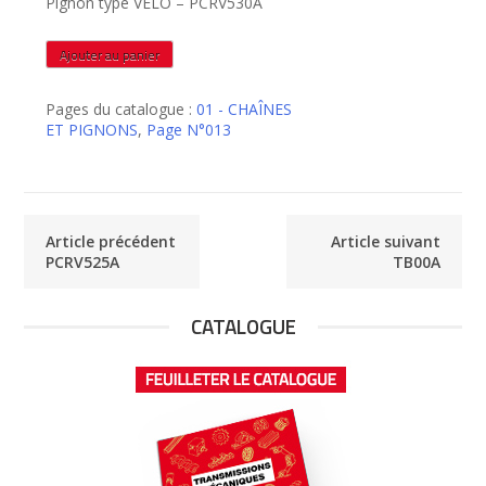
Pignon type VELO – PCRV530A
quantité
Ajouter au panier
de
PCRV530A
Pages du catalogue :
01 - CHAÎNES
ET PIGNONS
,
Page N°013
Article précédent
Article suivant
PCRV525A
TB00A
CATALOGUE