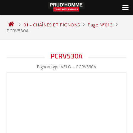
Skip
to
01 - CHAÎNES ET PIGNONS
Page N°013
content
PCRV530A
NAVIGATION
PCRV530A
DE
Pignon type VELO – PCRV530A
L’ARTICLE