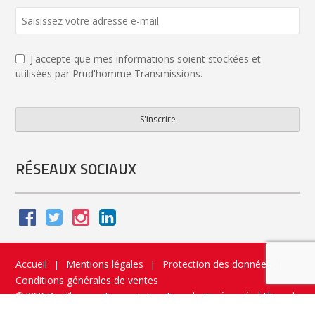
J'accepte que mes informations soient stockées et
utilisées par Prud'homme Transmissions.
S'inscrire
Website
URL
*
RÉSEAUX SOCIAUX
Accueil
Mentions légales
Protection des données
|
|
|
Conditions générales de ventes
© 2026 Prud’homme Transmission. Tous droits réservés
|
Flippad
Site web - Application catalogue interactif