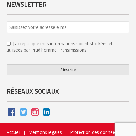
NEWSLETTER
J'accepte que mes informations soient stockées et
utilisées par Prud'homme Transmissions.
S'inscrire
Your
Website
*
RÉSEAUX SOCIAUX
Accueil
Mentions légales
Protection des données
|
|
|