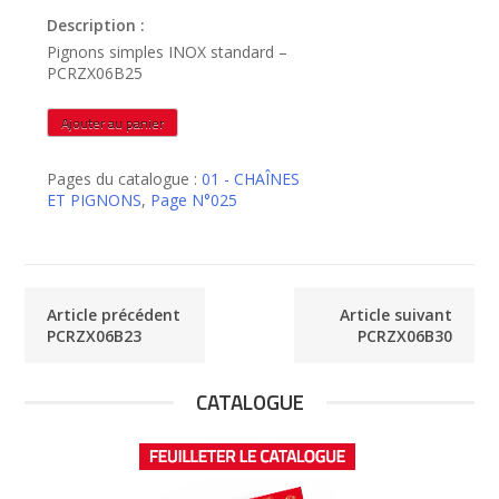
Description :
Pignons simples INOX standard –
PCRZX06B25
quantité
Ajouter au panier
de
PCRZX06B25
Pages du catalogue :
01 - CHAÎNES
ET PIGNONS
,
Page N°025
Article précédent
Article suivant
PCRZX06B23
PCRZX06B30
CATALOGUE