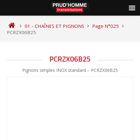
Skip
to
01 - CHAÎNES ET PIGNONS
Page N°025
content
PCRZX06B25
NAVIGATION
PCRZX06B25
DE
Pignons simples INOX standard – PCRZX06B25
L’ARTICLE